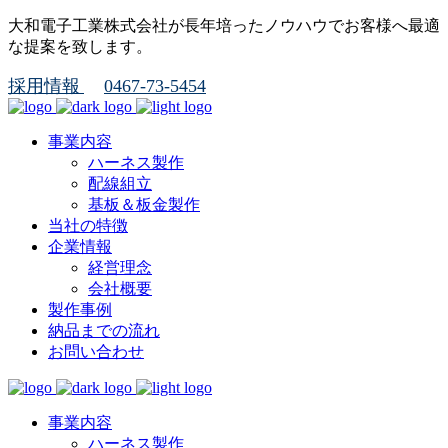
大和電子工業株式会社が長年培ったノウハウでお客様へ最適
な提案を致します。
採用情報
0467-73-5454
事業内容
ハーネス製作
配線組立
基板＆板金製作
当社の特徴
企業情報
経営理念
会社概要
製作事例
納品までの流れ
お問い合わせ
事業内容
ハーネス製作