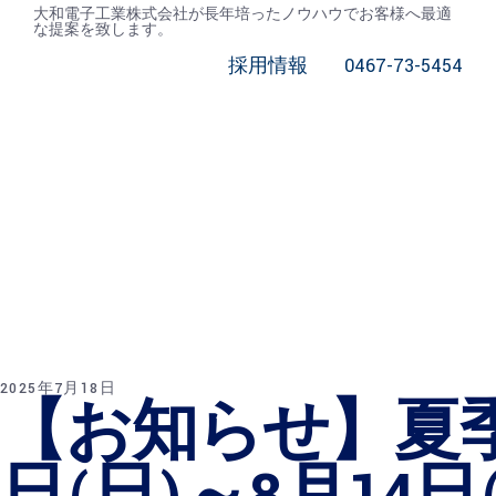
大和電子工業株式会社が長年培ったノウハウでお客様へ最適
な提案を致します。
事業内容
当社の特徴
企業情報
採用情報
0467-73-5454
製作事例
納品までの流れ
当社の特
納品まで
お問い合
事業内容
企業情報
製作事例
徴
の流れ
わせ
お問い合わせ
2025年7月18日
【お知らせ】夏季